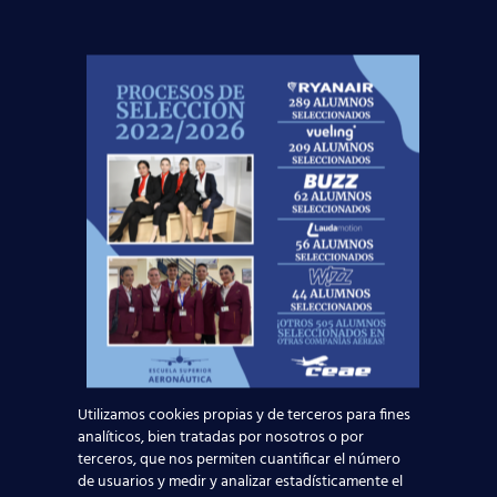
convocatorias:
Bilbao
: 04 de abril de 2019: 10:00 AM.
Valencia
: 16 de abril de 2019. 09:00 AM.
El candidato convocado deberá
presentar la siguiente
documentación
:
Dos fotocopias del pasaporte (con una
vigencia mínima de 10 meses)
Dos fotocopias del exámen médico
Dos fotocopias del curriculum
Dos fotocopias del Cabin Crew
Attestation o Título Oficial TCP
Utilizamos cookies propias y de terceros para fines
Una fotocopia de la certificación de estudios.
analíticos, bien tratadas por nosotros o por
Si deseas apuntarte a esta
oferta
terceros, que nos permiten cuantificar el número
de usuarios y medir y analizar estadísticamente el
de empleo TCP en Vueling
, puedes