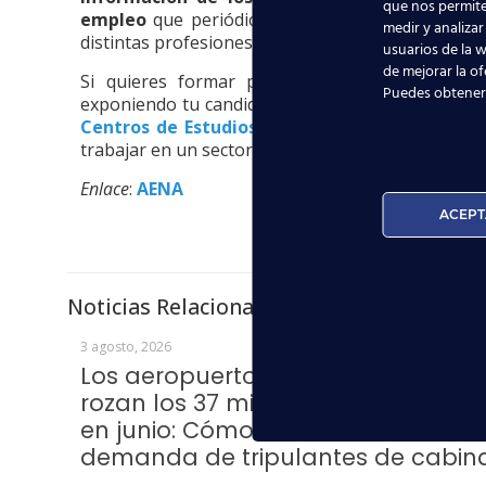
que nos permite
empleo
que periódicamente publica sobre plazas
medir y analizar
distintas profesiones que se desempeñan dentro 
usuarios de la w
de mejorar la of
Si quieres formar parte de la mayor gestora
Puedes obtener
exponiendo tu candidatura a través de la web. Y s
Centros de Estudios Aeronáuticos
repartidos p
trabajar en un sector en alza.
Enlace
:
AENA
ACEPT
Noticias Relacionadas
3 agosto, 2026
Los aeropuertos del Grupo Aena
rozan los 37 millones de pasajeros
en junio: Cómo afecta a la
demanda de tripulantes de cabin