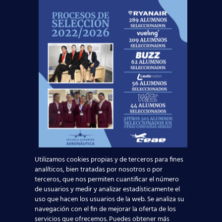
Tener los 18 años cumplidos.
Bachillerato finalizado / formación
equivalente o superior (estudios
universitarios).
Disponibilidad de movilidad geográfica a
cualquiera de nuestras bases (Madrid, Santa
Cruz de Tenerife, Gran Canaria y Palma de
Mallorca).
Hablar idiomas. Se requiere hablar español e
inglés nivel alto.
Altura mínima de 1.65 cm.
Nuestro
Departamento de Orientación
Laboral
se hace eco de las últimas
convocatorias
Utilizamos cookies propias y de terceros para fines
de trabajo para auxiliares de vuelo
y quiere
analíticos, bien tratadas por nosotros o por
terceros, que nos permiten cuantificar el número
que seas el primero en informarte para que
de usuarios y medir y analizar estadísticamente el
tengas todas las opciones. Ponte en contacto con
uso que hacen los usuarios de la web. Se analiza su
el orientador de tu delegación para poderte
navegación con el fin de mejorar la oferta de los
incluirte en esta selección. Y si aún no formas
servicios que ofrecemos. Puedes obtener más
parte de nuestro centro y te gustaría tener la