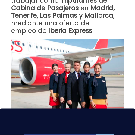
trabajar como
Tripulantes de
Cabina de Pasajeros
en
Madrid,
Tenerife, Las Palmas y Mallorca
,
mediante una oferta de
empleo de
Iberia Express
.
Los
requisitos
que hay que cumplir son los
siguientes: