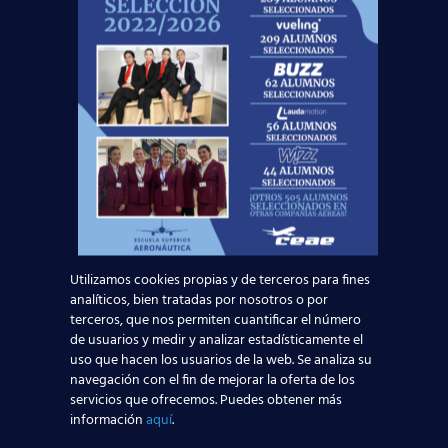
No se necesita experiencia previa.
Buena imagen y presencia.
Vocación de servicio.
Nivel de castellano e inglés fluido.
Para participar en estas o en
próximas
convocatorias
, los
alumnos interesados pueden
pedirnos más información a
través del Departamento de
Orientación Laboral.
Utilizamos cookies propias y de terceros para fines
analíticos, bien tratadas por nosotros o por
terceros, que nos permiten cuantificar el número
Esta es una gran oportunidad para todos
de usuarios y medir y analizar estadísticamente el
aquellos que están en posesión del
título de
uso que hacen los usuarios de la web. Se analiza su
Tripulante de Cabina de Pasajeros TCP
o están
navegación con el fin de mejorar la oferta de los
en proceso de obtenerlo. El aumento de vuelos
servicios que ofrecemos. Puedes obtener más
para este verano conllevará más trabajadores y
información
aquí
.
esta aerolínea es un ejemplo de ello, aunque