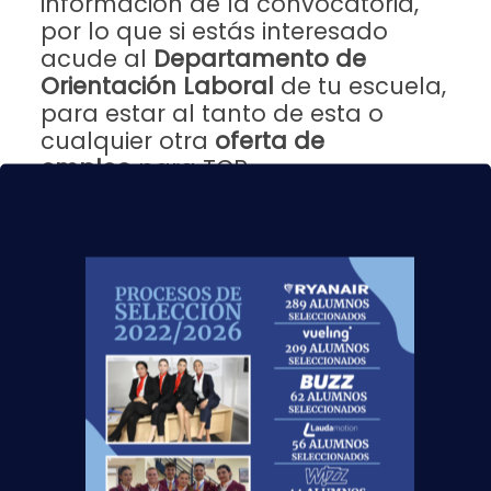
información de la convocatoria,
por lo que si estás interesado
acude al
Departamento de
Orientación Laboral
de tu escuela,
para estar al tanto de esta o
cualquier otra
oferta de
empleo
para TCP.
Y si aun no te has formado con nosotros y no
sabes qué estudiar el próximo
curso
2017/2018
, te esperamos en
más de 20 centros
repartidos por toda España
, donde podemos
formarte para que te conviertas en un
profesional de la aviación comercial.
¿Quieres saber más? Pídenos
información
sin
compromiso:
Solicita información