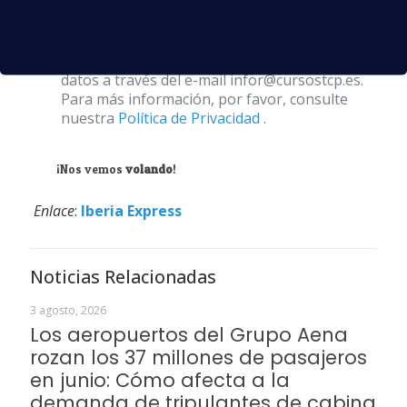
S.L. le informa que tratará los datos
personales que facilite con la finalidad de
gestionar su consulta y darle respuesta.
Puede ejercer sus derechos de protección de
datos a través del e-mail infor@cursostcp.es.
Para más información, por favor, consulte
nuestra
Política de Privacidad
.
¡Nos vemos
volando
!
Enlace
:
Iberia Express
Noticias Relacionadas
3 agosto, 2026
Los aeropuertos del Grupo Aena
rozan los 37 millones de pasajeros
en junio: Cómo afecta a la
demanda de tripulantes de cabina