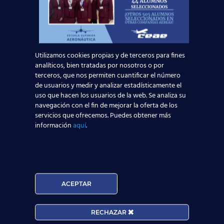
Nombre*
Teléfono*
Utilizamos cookies propias y de terceros para fines
analíticos, bien tratadas por nosotros o por
Email*
terceros, que nos permiten cuantificar el número
de usuarios y medir y analizar estadísticamente el
uso que hacen los usuarios de la web. Se analiza su
Edad*:
navegación con el fin de mejorar la oferta de los
servicios que ofrecemos. Puedes obtener más
información
aquí
.
Centros*:
ACEPTAR
Acepto la
Política de Privacidad
RECHAZAR
EUROCOLLEGE OXFORD ENGLISH INSTITUTE