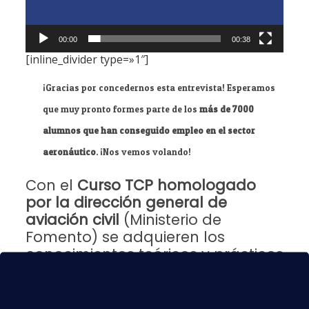
00:00
00:38
[inline_divider type=»1″]
¡Gracias por concedernos esta entrevista! Esperamos
que muy pronto formes parte de los
más de 7000
alumnos que han conseguido empleo en el sector
aeronáutico
. ¡Nos vemos volando!
Con el
Curso TCP homologado
por la dirección general de
aviación civil
(Ministerio de
Fomento) se adquieren los
conocimientos teóricos y prácticos
necesarios para realizar las
funciones propias de un auxiliar
de vuelo. Además, permite