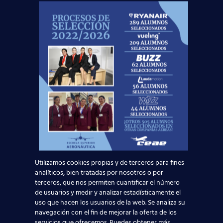
certificarse como TCP en
cualquiera de los países de la
Unión Europea.
Nuestro objetivo final es que el alumno salga del
curso con la mayor experiencia y conocimientos
posibles para ejercer la profesión de auxiliar de
vuelo (TCP). Esto nos convierte en una institución
de prestigio entre los departamentos de recursos
humanos de las diferentes compañías de
transporte aéreo de España. Si quieres saber
más,
acércate a cualquiera de los centros que
tenemos por toda España
, o
pídenos
información
a través de nuestros
asesores
online
:
Utilizamos cookies propias y de terceros para fines
analíticos, bien tratadas por nosotros o por
terceros, que nos permiten cuantificar el número
de usuarios y medir y analizar estadísticamente el
Solicita información
uso que hacen los usuarios de la web. Se analiza su
navegación con el fin de mejorar la oferta de los
servicios que ofrecemos. Puedes obtener más