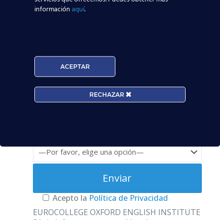
Nombre*
información
aquí
.
Teléfono*
ACEPTAR
Email*
RECHAZAR
Edad*:
Centros*:
Acepto la
Política de Privacidad
EUROCOLLEGE OXFORD ENGLISH INSTITUTE