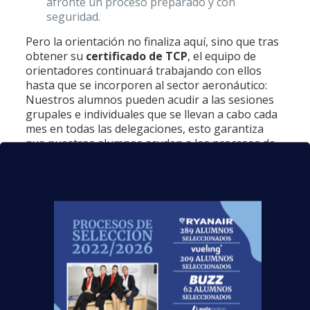
afronte un proceso preparado y con
seguridad.
Pero la orientación no finaliza aquí, sino que tras
obtener su
certificado de TCP
, el equipo de
orientadores continuará trabajando con ellos
hasta que se incorporen al sector aeronáutico:
Nuestros alumnos pueden acudir a las sesiones
grupales e individuales que se llevan a cabo cada
mes en todas las delegaciones, esto garantiza
que nuestros alumnos acuden a los procesos de
selección con una amplia preparación.
Si tú también quieres conseguir los pasos de los
más de 5000 alumnos que ya están
trabajando
, te recomendamos formarte con
nosotros. Es muy recomendable disponer de una
formación especializada en el sector aeronáutico
para trabajar como auxiliar de vuelo TCP, ¡por lo
que se trata de una oportunidad inmejorable
para
comenzar 2019 con buen pie
!