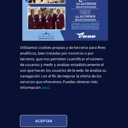
Pídenos información sobre
nuestros
cursos
, y no dejes volar
esta oportunidad:
Solicita información
Nombre*
Utilizamos cookies propias y de terceros para fines
analíticos, bien tratadas por nosotros o por
terceros, que nos permiten cuantificar el número
Teléfono*
de usuarios y medir y analizar estadísticamente el
uso que hacen los usuarios de la web. Se analiza su
navegación con el fin de mejorar la oferta de los
servicios que ofrecemos. Puedes obtener más
Email*
información
aquí
.
Edad*:
Centros*:
ACEPTAR