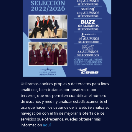
Durante el mes de enero nuestros alumnos
contaron con numerosos procesos de selección a
los que pudieron acudir. Destacaríamos las
selecciones que
Air Nostrum
llevará a cabo en
Alicante, Sevilla y Madrid
o el proceso de
Vueling
en
Mallorca
, sin mencionar los que se
celebrarán a lo largo de este mes de febrero, ¡que
en breve os comunicaremos!
Si todavía no has obtenido el
título oficial TCP
con nosotros y te
gustaría trabajar como auxiliar de
vuelo, ¡no dejes volar esta
Utilizamos cookies propias y de terceros para fines
oportunidad! Te estamos
analíticos, bien tratadas por nosotros o por
terceros, que nos permiten cuantificar el número
esperando en
más de 25 centros
de usuarios y medir y analizar estadísticamente el
repartidos
por toda España,
uso que hacen los usuarios de la web. Se analiza su
donde te ayudaremos para que
navegación con el fin de mejorar la oferta de los
sigas los pasos de
más de 5000
servicios que ofrecemos. Puedes obtener más
información
aquí
.
alumnos que ya consiguieron un