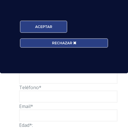
puesto de trabajo en el sector
aeronáutico
.
Comienza tu aventura rellenando este
formulario
… ¡No
ACEPTAR
dejes volar esta oportunidad!
RECHAZAR
Solicita información
Nombre*
Teléfono*
Email*
Edad*: