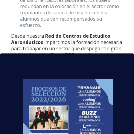
de los orientadores laborales, los cuales
redundan en la colocación en el sector como
tripulantes de cabina de muchos de los
alumnos que ven recompensados su
esfuerzo.
Desde nuestra
Red de Centros de Estudios
Aeronáuticos
impartimos la formación necesaria
para trabajar en un sector que despega con gran
rapidez. Nuestro
Curso TCP
permite trabajar
como tripulante de cabina de pasajeros (TCP).
Esta acción formativa se imparte en modalidad
presencial y, dentro de ella, se imparten desde
conocimientos básicos de aviación a los primeros
auxilios, la normativa del sector, qué hacer ante
emergencias o situaciones de supervivencia o la
importancia de la meteorología en la aviación.
Con el
Curso TCP homologado por la dirección general
de aviación civil
(Ministerio de Fomento) se adquieren