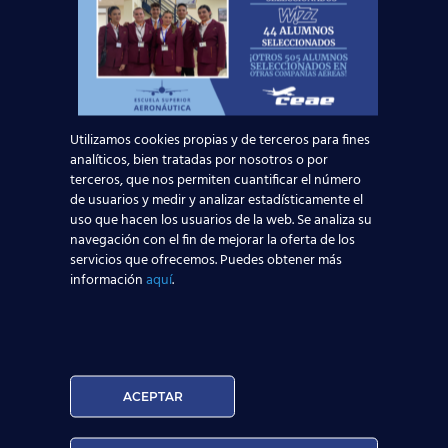
los conocimientos teóricos y prácticos necesarios para
realizar las funciones propias de un auxiliar de vuelo.
Además, permite certificarse como TCP en cualquiera
de los países de la Unión Europea.
Nuestro objetivo final es que el alumno salga del
Utilizamos cookies propias y de terceros para fines
analíticos, bien tratadas por nosotros o por
curso con la mayor experiencia y conocimientos
terceros, que nos permiten cuantificar el número
posibles para ejercer la profesión de auxiliar de
de usuarios y medir y analizar estadísticamente el
vuelo (TCP). Esto nos convierte en una institución
uso que hacen los usuarios de la web. Se analiza su
de prestigio entre los departamentos de recursos
navegación con el fin de mejorar la oferta de los
humanos de las diferentes compañías de
servicios que ofrecemos. Puedes obtener más
transporte aéreo de España. De hecho,
más de
información
aquí
.
6000 alumnos nuestros decidieron ser
auxiliares de vuelo y encontraron trabajo.
Si
quieres saber más,
acércate a cualquiera de los
centros que tenemos por toda España
, o
pídenos información
a través de nuestros
asesores online
:
ACEPTAR