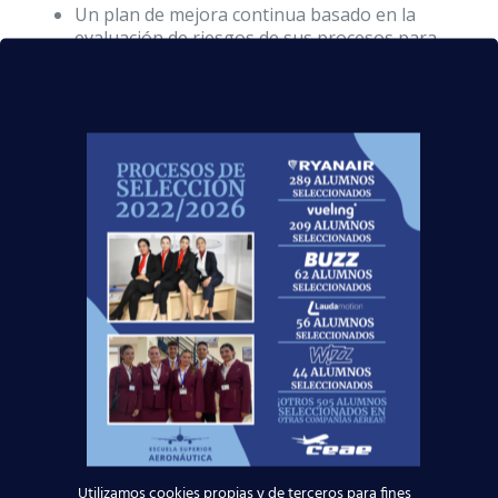
Un plan de mejora continua basado en la
evaluación de riesgos de sus procesos para
prevenir las posibles desviaciones.
Mediante este certificado tendrás
la garantía total de que te
formarás en un centro
de
calidad
comprobada
, ya que
AENOR es el organismo que
certifica la calidad de los
productos a través de
inspecciones de las instalaciones
y del servicio que se presta, que
en nuestro caso, es la
formación
de los futuros profesionales del
sector aeronáutico
.
Nuestra
Red de Centros de Estudios
Aeronáuticos
utiliza distintos criterios para
Utilizamos cookies propias y de terceros para fines