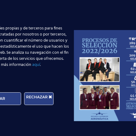
harleroi
y cuatro semanales a
Nápoles
.
ias en ocho trayectos
: Bolonia (nueve vuelos semanales), 
), Málaga (nueve vuelos semanales), Palma (cuatro vuelos dia
es propias y de terceros para fines
 tratadas por nosotros o por terceros,
recer en todas las temporadas del año
. Respecto a la
polí
n cuantificar el número de usuarios y
na bolsa no mayor del 35X20X20.
 estadísticamente el uso que hacen los
eb. Se analiza su navegación con el fin
yanair
en nuestro país está generando
numerosas ofertas 
erta de los servicios que ofrecemos.
zar su carrera como TCP en esta aerolínea. Y tú, ¿quieres 
 más información
aquí
.
res que más
empleo
están generando en la actualidad? No d
cial TCP
:
Solicita información
RECHAZAR
AR