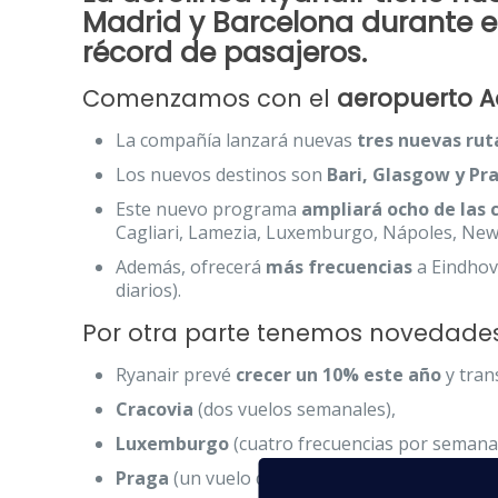
Madrid y Barcelona durante es
récord de pasajeros.
Comenzamos con el
aeropuerto A
La compañía lanzará nuevas
tres nuevas rut
Los nuevos destinos son
Bari, Glasgow y Pr
Este nuevo programa
ampliará ocho de las 
Cagliari, Lamezia, Luxemburgo, Nápoles, New
Además, ofrecerá
más frecuencias
a Eindhove
diarios).
Por otra parte tenemos novedade
Ryanair prevé
crecer un 10% este año
y tran
Cracovia
(dos vuelos semanales),
Luxemburgo
(cuatro frecuencias por semana
Praga
(un vuelo diario) y Venecia (nueve cone