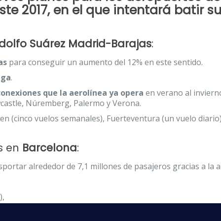
te 2017, en el que intentará batir s
dolfo Suárez Madrid-Barajas
:
as
para conseguir un aumento del 12% en este sentido.
aga
.
conexiones que la aerolínea ya opera
en verano al inviern
castle, Núremberg, Palermo y Verona.
n (cinco vuelos semanales), Fuerteventura (un vuelo diario),
s en
Barcelona
:
sportar alrededor de 7,1 millones de pasajeros gracias a la 
),
xiones a la semana).