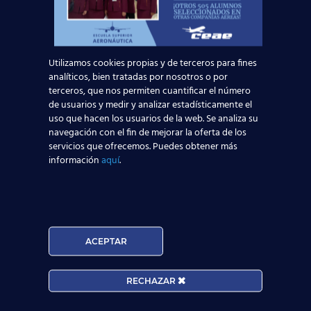
crees, ya que este verano, en nuestra
Red de
Centros de Estudios Aeronáuticos
, te
ofrecemos el curso
Tripulante de Cabina de
Pasajeros TCP
, con el que obtendrás el
título
Utilizamos cookies propias y de terceros para fines
oficial TCP
que te permitirá trabajar como
analíticos, bien tratadas por nosotros o por
Auxiliar de Vuelo en cualquier compañía aérea
terceros, que nos permiten cuantificar el número
europea. Además, contarás con la
de usuarios y medir y analizar estadísticamente el
inestimable ayuda y asesoramiento de nuestro
uso que hacen los usuarios de la web. Se analiza su
exclusivo
Departamento de Orientación
navegación con el fin de mejorar la oferta de los
Laboral
para que dirija tu camino para
encontrar
servicios que ofrecemos. Puedes obtener más
empleo
en el sector aeronáutico
.
información
aquí
.
No dejes
volar
esta oportunidad, y
pídenos información sin
compromiso:
ACEPTAR
Solicita información
RECHAZAR
Nombre*