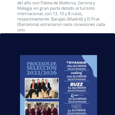
del año son Palma de Mallorca, Gerona y
Málaga, en gran parte debido al turismo
internacional, con 13, 10 y 8 rutas,
respectivamente. Barajas (Madrid) y El Prat
(Barcelona) estrenaron siete conexiones cada
uno.
Este
aumento de vuelos
durante
el primer
trimestre del año tanto
de la compañía
aérea
Ryanair como de todas las que operan
en nuestro país está generando más
oportunidades de empleo para auxiliares de
vuelo. De hecho, muchos de nuestros alumnos
han podido asistir a
convocatorias de Ryanair
para trabajar en su tripulación
, uniéndose así a
los
más de 4400 alumnos que ya están
trabajando
. ¡Enhorabuena a los nuevos TCP!
Y tú, ¿quieres saber cómo puedes convertirte en
un profesional de la aviación y formar parte de
uno de los sectores que más
empleo
están
generando en la actualidad? Es más fácil de lo que