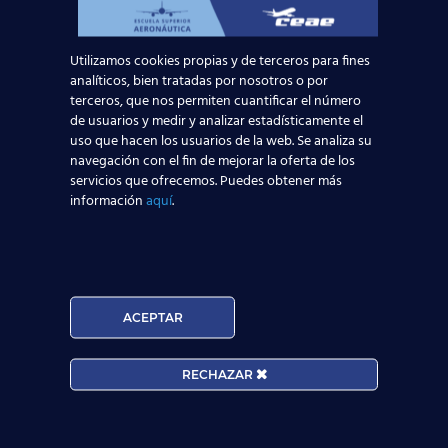
4 agosto, 2015
Iberia enlaza Madrid
Utilizamos cookies propias y de terceros para fines
con Madeira durante
analíticos, bien tratadas por nosotros o por
el verano de 2015
terceros, que nos permiten cuantificar el número
de usuarios y medir y analizar estadísticamente el
uso que hacen los usuarios de la web. Se analiza su
Iberia ofertará tres vuelos semanales a la isla
navegación con el fin de mejorar la oferta de los
portuguesa de Madeira. La aerolínea
servicios que ofrecemos. Puedes obtener más
española Iberia anuncia vuelos a Funchal
información
aquí
.
durante todo el periodo estival, en concreto
desde
[…]
ACEPTAR
RECHAZAR
® Centro de Estudios Aeronáuticos - Todos los