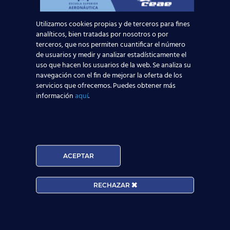
Oferta de empleo TCP:
Bolsa de trabajo para
Utilizamos cookies propias y de terceros para fines
auxiliares de vuelo de
analíticos, bien tratadas por nosotros o por
Air Nostrum
terceros, que nos permiten cuantificar el número
de usuarios y medir y analizar estadísticamente el
uso que hacen los usuarios de la web. Se analiza su
Apertura de convocatorias para la selección
navegación con el fin de mejorar la oferta de los
de Tripulantes de Cabina de Pasajeros TCP
servicios que ofrecemos. Puedes obtener más
en la compañía aérea Air Nostrum. En
información
aquí
.
nuestra red de Centros de Estudios
[…]
ACEPTAR
RECHAZAR
® Centro de Estudios Aeronáuticos - Todos los
derechos reservados
AVISO LEGAL
POLITICAS