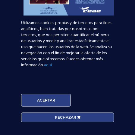
6 octubre, 2015
El mejor mes de la
Utilizamos cookies propias y de terceros para fines
historia de los
analíticos, bien tratadas por nosotros o por
aeropuertos
terceros, que nos permiten cuantificar el número
de usuarios y medir y analizar estadísticamente el
españoles
uso que hacen los usuarios de la web. Se analiza su
navegación con el fin de mejorar la oferta de los
El conjunto de aeropuertos de la red de Aena
servicios que ofrecemos. Puedes obtener más
ha registrado en agosto el mejor mes de su
información
aquí
.
historia en número de pasajeros con
24.001.019, lo
[…]
ACEPTAR
RECHAZAR