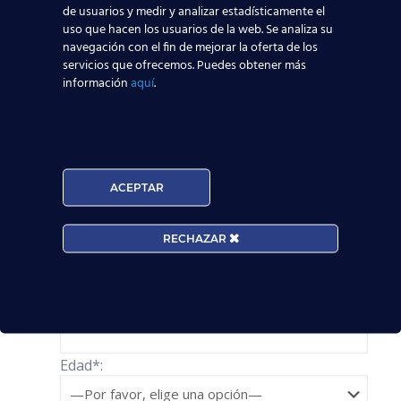
de usuarios y medir y analizar estadísticamente el
6000 alumnos
que ya consiguieron un puesto de
uso que hacen los usuarios de la web. Se analiza su
trabajo en el sector aeronáutico.
navegación con el fin de mejorar la oferta de los
servicios que ofrecemos. Puedes obtener más
Comienza tu aventura rellenando
información
aquí
.
este
formulario
… ¡Te esperamos!
Solicita información
Nombre*
ACEPTAR
RECHAZAR
Teléfono*
Email*
Edad*: