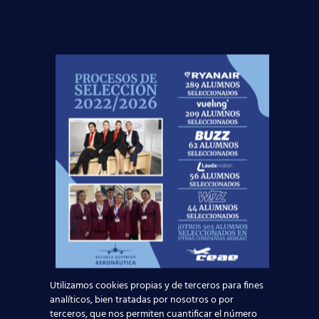
Está volando con
Iberia
, ha cumplido su sueño de ser
Tripulante de Cabina. ¡
Enhorabuena
Tatiana!
Si todavía no has obtenido el
título oficial TCP
con nosotros y también te gustaría trabajar como
auxiliar de vuelo, ¡no dejes volar esta
Utilizamos cookies propias y de terceros para fines
oportunidad! Te estamos esperando en
más de
analíticos, bien tratadas por nosotros o por
20 centros
repartidos por toda España, donde te
terceros, que nos permiten cuantificar el número
ayudaremos para que sigas los pasos de
más de