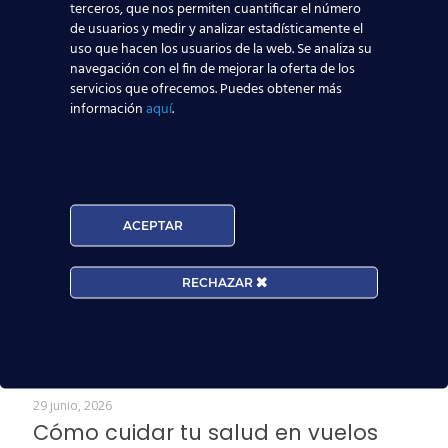
terceros, que nos permiten cuantificar el número
Noticias Relacionadas
de usuarios y medir y analizar estadísticamente el
uso que hacen los usuarios de la web. Se analiza su
3 agosto, 2026
navegación con el fin de mejorar la oferta de los
Los aeropuertos del Grupo Aena
servicios que ofrecemos. Puedes obtener más
rozan los 37 millones de pasajeros
información
aquí
.
en junio: Cómo afecta a la
demanda de tripulantes de cabina
Leer más
ACEPTAR
13 julio, 2026
RECHAZAR
Empleo para TCP: julio 2026
Leer más
29 junio, 2026
Cómo cuidar tu salud en vuelos