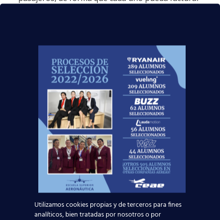
desde su móvil (por ejemplo) sin tener que hacer
largas esperas, o saber en cada momento dónde
está su maleta y tener información al detalle
sobre su vuelo. Una vez pasado el control de
seguridad llegaremos a las verdaderas
aerociudades, con amplios y altos edificios,
piscinas, playas e incluso tiendas interactivas
donde poder comprar con una simple orden
verbal o un movimiento de mano. En el avión, el
vuelo será personalizado, con asientos que se
adaptan al cuerpo de cada persona y hologramas
con los que poder hablar con familiares o amigos
en 3D. El portal
Capital.es
nos ofrece más
información sobre este estudio. ¿Y a quién no le
gustaría trabajar en un lugar así? Si quieres
empezar ya e ir viendo la progresión en los
aeropuertos, te dejamos un enlace con nuestros
cursos de
auxiliar de vuelo
y
agente de
handling aeroportuario
.
Utilizamos cookies propias y de terceros para fines
analíticos, bien tratadas por nosotros o por