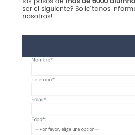
los pasos de
más de 6000 alumnos 
ser el siguiente? Solicítanos info
nosotros!
Nombre*
Teléfono*
Email*
Edad*: