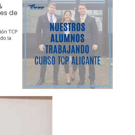
,
res de
ción TCP
do la