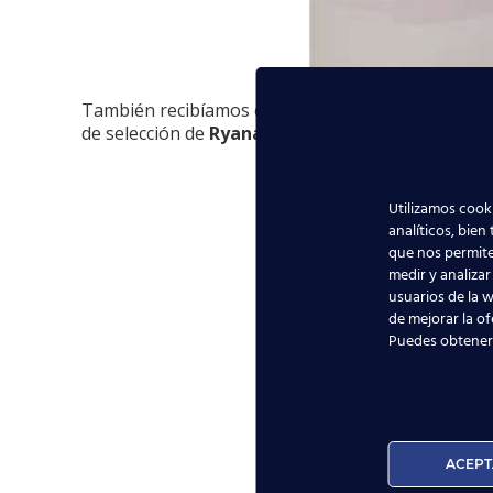
También recibíamos esta bonita imagen en la qu
de selección de
Ryanair
y se encuentran en Hahn r
Utilizamos cooki
analíticos, bien
que nos permite
medir y analizar
usuarios de la w
de mejorar la of
Puedes obtener
ACEPT