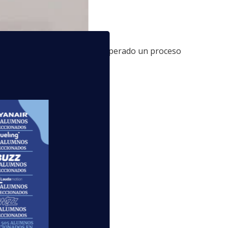
s alumnos de Alicante. Han superado un proceso
 muy felices y satisfechos.