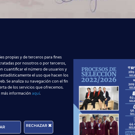
e vemos a
Irene
(71T),
Juan Carlos
y
David
(74T), todos ello
ealizando una breve formación. Nos manifestaban que están
es propias y de terceros para fines
 tratadas por nosotros o por terceros,
n cuantificar el número de usuarios y
 estadísticamente el uso que hacen los
eb. Se analiza su navegación con el fin
erta de los servicios que ofrecemos.
 más información
aquí
.
RECHAZAR
AR