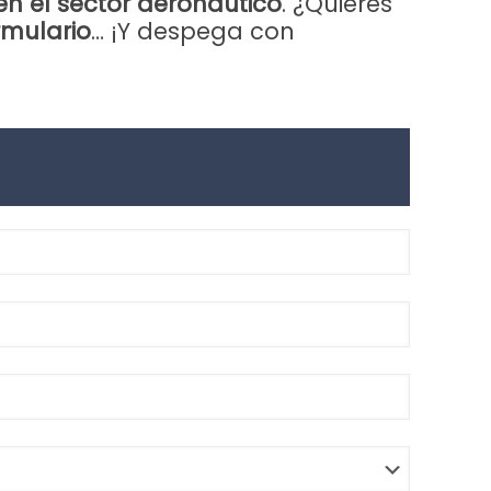
n el sector aeronáutico
. ¿Quieres
rmulario
… ¡Y despega con