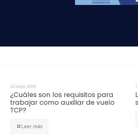
bril
(09 AM)
eronáuticos repartidos por toda España
queremos que
 seguimiento de nuestros cursos de
Auxiliar de Vuelo
o
Té
ingente cantidad de puestos de trabajo que se están gene
22 mayo, 2018
1
¿Cuáles son los requisitos para
trabajar como auxiliar de vuelo
TCP?
Leer más