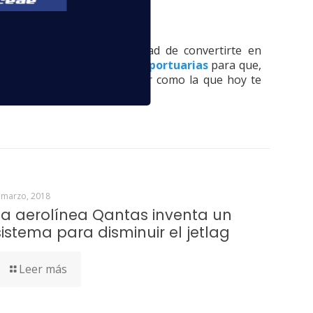
 aproveches la oportunidad de convertirte en
cnico de Operaciones Aeroportuarias
para que,
rando en empresas del sector como la que hoy te
 marzo, 2018
La aerolínea Qantas inventa un
sistema para disminuir el jetlag
Leer más