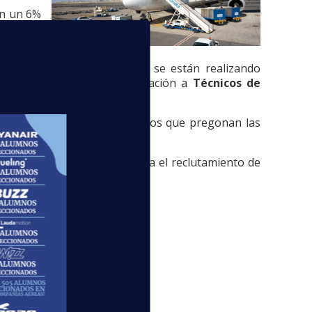
en un 6%
rementen
a de Pasajeros
, por lo que se están realizando
rará el grueso de su contratación a
Técnicos de
ta con más de 75.000 empleados que pregonan las
sus procesos de selección para el reclutamiento de
udades ya mencionadas: