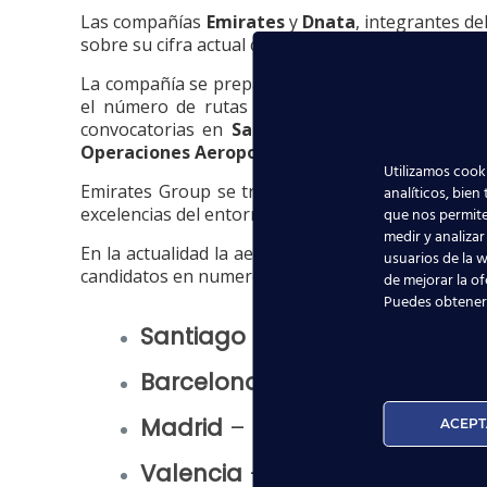
Las compañías
Emirates
y
Dnata
, integrantes de
sobre su cifra actual con la incorporación de 11.
La compañía se prepara para recepcionar un pedi
el número de rutas que opere. La mitad de la
convocatorias en
Santiago de Compostela, Ma
Operaciones Aeroportuarias
.
Utilizamos cooki
Emirates Group se trata de una de las compañía
analíticos, bien
excelencias del entorno de trabajo que ofrece la e
que nos permite
medir y analizar
En la actualidad la aerolínea cuenta con 120 pilo
usuarios de la w
candidatos en numerosas ciudades españolas. Dur
de mejorar la of
Puedes obtener
Santiago de Compostela
– A
Barcelona
– AC Hotel Barcel
Madrid
– The AC Cuzco –
12 
ACEPT
Valencia
–
6 abril
(09 AM)