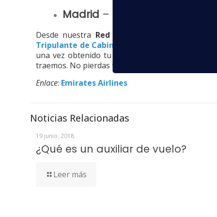
Madrid
– The AC Cuzco –
11 a
Desde nuestra
Red de Centros de Estudios A
Tripulante de Cabina de Pasajeros
mediante el
una vez obtenido tu título, puedas optar a la 
traemos. No pierdas tu oportunidad e inscríbete.
Enlace
:
Emirates Airlines
Noticias Relacionadas
19 junio, 2018
¿Qué es un auxiliar de vuelo?
Leer más