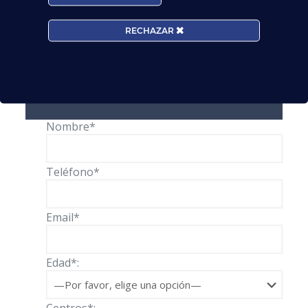
aeronáuticas.
RECHAZAR
Puedes contactar con nosotros a través de este
formulario
:
Solicita información
Nombre*
Teléfono*
Email*
Edad*: