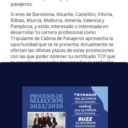
pasajeros.
Si eres de Barcelona, Alicante, Castellón, Vitoria,
Bilbao, Murcia, Mallorca, Almería, Valencia y
Pamplona, y estás interesado o interesada en
desarrollar tu carrera profesional como
Tripulante de Cabina de Pasajeros aprovecha la
oportunidad que se te presenta. Actualmente se
ofertan las últimas plazas de estas promociones
con las que poder obtener tu certificado TCP que
te capacita para poder desempeñar la profesión.
Una vez superen nuestro curso y obtengan el
título oficial TCP
, nuestros alumnos tendrán
la oportunidad de
viajar por todo el mundo,
conocer sus culturas y sus países
…
Sólo como TCP tendrán oportunidades que
otros no tendrán a su alcance y ampliarán tu
cartera de amigos por todo el mundo, y todo
gracias al
título de Tripulante de Cabina de
Pasajeros
que les abrirá todo un mundo