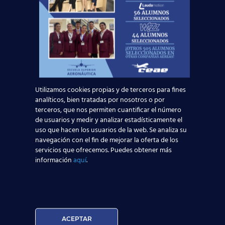
lleno de posibilidades, al tiempo que disfrutan
y reciben un sueldo significativo por ello.
Nuestro objetivo final es que el alumno esté
lo mejor preparado posible, con la
mayor
experiencia y conocimientos posibles para
ejercer la profesión de auxiliar de vuelo
(TCP)
. Esto nos convierte en una institución
de prestigio entre los departamentos de
Utilizamos cookies propias y de terceros para fines
recursos humanos de las diferentes
analíticos, bien tratadas por nosotros o por
compañías de transporte aéreo de España.
terceros, que nos permiten cuantificar el número
de usuarios y medir y analizar estadísticamente el
La aviación comercial vuelve a arrancar,
uso que hacen los usuarios de la web. Se analiza su
demostrando que se trata de uno de los sectores
navegación con el fin de mejorar la oferta de los
más importantes de nuestro país. Si quieres
servicios que ofrecemos. Puedes obtener más
formar parte de él, ¡
contacta con nosotros
!
información
aquí
.
Hemos preparado nuestros
centros para
nuevas promociones
de alumnos
, siempre siguiendo los
consejos y medidas establecidas
por las autoridades médicas y
ACEPTAR