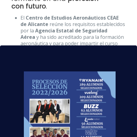
con futuro
.
El
Centro de Estudios Aeronáuticos CEAE
de Alicante
reúne los requisitos establecidos
por la
Agencia Estatal de Seguridad
Aérea
y ha sido acreditado para la formación
aeronáutica y para poder impartir el curso
de
Azafata de vuelo
, con el que podrías
trabajar en cualquier compañía aérea.
Nuestras instalaciones disponen de
todos
los recursos necesarios para una
formación actualizada y completa
,
impartida por
profesionales del sector
.
El
curso TCP
incluye prácticas en un
simulador de avión a escala real, y un
exclusivo curso de Inglés Aeronáutico
completamente gratuito.
Además, al acabar el curso, esta promoción
dispondrá de
orientación laboral
durante
seis meses, para que puedan seguir los pasos