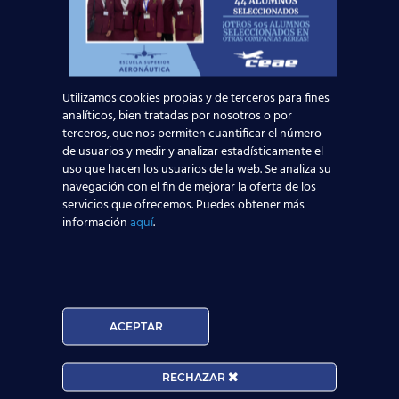
de los
más de 4500 alumnos que ya están
trabajando
.
Si quieres unirte al
grupo de
estudio
que comenzará su
Utilizamos cookies propias y de terceros para fines
andadura hacia el trabajo de sus
analíticos, bien tratadas por nosotros o por
sueños en 2019,
terceros, que nos permiten cuantificar el número
de usuarios y medir y analizar estadísticamente el
pídenos información sin
uso que hacen los usuarios de la web. Se analiza su
compromiso:
navegación con el fin de mejorar la oferta de los
servicios que ofrecemos. Puedes obtener más
Te esperamos en la Avenida Oscar
información
aquí
.
Esplá (
Alicante
), aunque disponemos
de
centros repartidos por todo el
territorio nacional
. ¡Busca el tuyo!
También puedes llamarnos al número de
teléfono
902 24 12 06
;
ACEPTAR
O bien te asesoramos nosotros vía
online
:
RECHAZAR
Solicita información