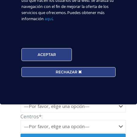
uso que hacen los usuarios de la web. Se analiza su
formulario
:
navegación con el fin de mejorar la oferta de los
servicios que ofrecemos. Puedes obtener más
Solicita información
información
aquí
.
Nombre*
ACEPTAR
Teléfono*
RECHAZAR
Email*
Edad*:
Centros*: