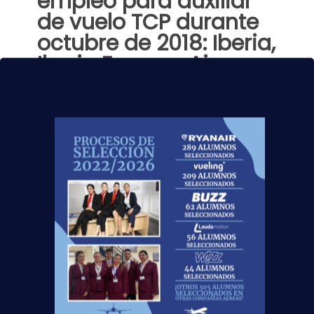
empleo para auxiliar
de vuelo TCP durante
octubre de 2018: Iberia,
Iberia Express, Air
Nostrum, Emirates,
Privilege, Vueling…
Esta segunda quincena de octubre viene
plagada de procesos de selección a los que
acudirán nuestros alumnos del curso TCP.
¡Estamos seguros que contaremos con
numerosas
[…]