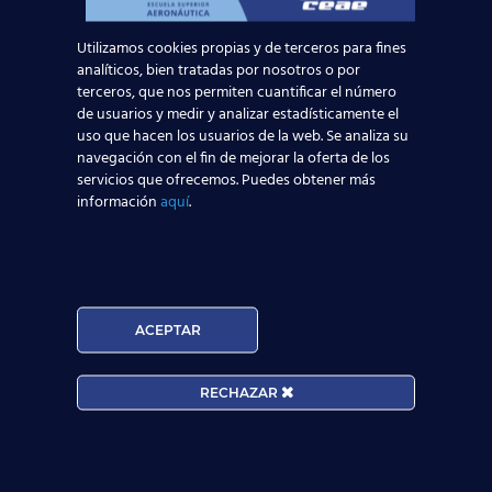
Utilizamos cookies propias y de terceros para fines
analíticos, bien tratadas por nosotros o por
terceros, que nos permiten cuantificar el número
de usuarios y medir y analizar estadísticamente el
uso que hacen los usuarios de la web. Se analiza su
16 octubre, 2018
navegación con el fin de mejorar la oferta de los
¿Por qué trabajar
servicios que ofrecemos. Puedes obtener más
información
aquí
.
como auxiliar de vuelo
TCP?
Todos aspiramos algún día a tener un
puesto de trabajo en el que levantarte por
ACEPTAR
las mañanas no sea un suplicio y en el que las
[…]
RECHAZAR