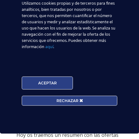
Utilizamos cookies propias y de terceros para fines
analíticos, bien tratadas por nosotros o por
terceros, que nos permiten cuantificar el número
de usuarios y medir y analizar estadísticamente el
uso que hacen los usuarios de la web. Se analiza su
navegación con el fin de mejorar la oferta de los
servicios que ofrecemos. Puedes obtener más
información
aquí
.
ACEPTAR
12 agosto, 2019
Convocatorias y
RECHAZAR
entrevistas de trabajo
TCP: Agosto 2019
Hoy os traemos un resumen con las ofertas