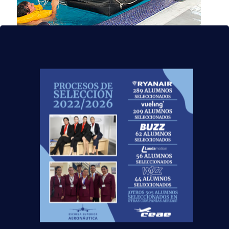
19 agosto, 2019
Contenido del curso
TCP: Así son nuestras
prácticas
Para una correcta y adecuada asimilación de
los conceptos teóricos por parte de nuestro
alumnado, en nuestros centros incluímos un
bloque práctico para el curso Tripulante
[…]