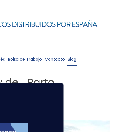
lés
Bolsa de Trabajo
Contacto
Blog
y de… Parto
de un
 escena
ía