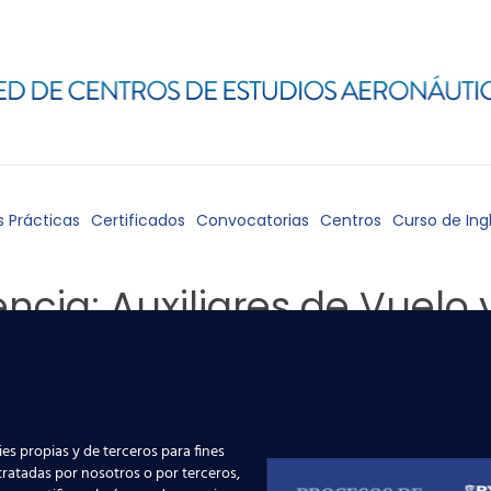
s Prácticas
Certificados
Convocatorias
Centros
Curso de Ing
cia: Auxiliares de Vuelo 
anécdotas que suceden a lo largo de la carrera profesional 
es propias y de terceros para fines
a es una de esas noticias-anécdotas que aunque os suenen a
 tratadas por nosotros o por terceros,
e a la ficción. Un vuelo de la compañía aérea Wizzair que part