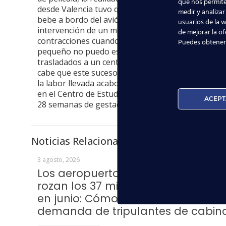
que nos permite
desde Valencia tuvo que atender un imprevisto, en
medir y analizar
bebe a bordo del avión de la aerolínea con la ayud
usuarios de la w
intervención de un médico que casualmente viajab
de mejorar la of
contracciones cuando faltaban algo más de 30 minu
Puedes obtener
pequeño no puedo esperar a pisar tierra y nació a
trasladados a un centro hospitalario donde certi
cabe que este suceso es un motivo de satisfacción
la labor llevada acabo ante esta situación demost
en el Centro de Estudios Aeronáuticos os recorda
ACEPT
28 semanas de gestación y que no esta permitido 
Noticias Relacionadas
3 agosto, 2026
Los aeropuertos del Grupo Aena
rozan los 37 millones de pasajeros
en junio: Cómo afecta a la
demanda de tripulantes de cabin