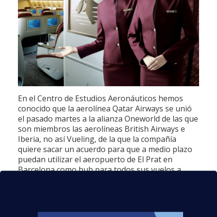
En el Centro de Estudios Aeronáuticos hemos
conocido que la aerolínea Qatar Airways se unió
el pasado martes a la alianza Oneworld de las que
son miembros las aerolíneas British Airways e
Iberia, no así Vueling, de la que la compañía
quiere sacar un acuerdo para que a medio plazo
puedan utilizar el aeropuerto de El Prat en
Barcelona como hub para todos sus vuelos a
Latinoamérica. Quizás os preguntéis qué es
Oneworld, se trata de una alianza de ahora 13
aerolíneas internacionales que permite a sus
pasajeros una serie de ventajas comunes como la