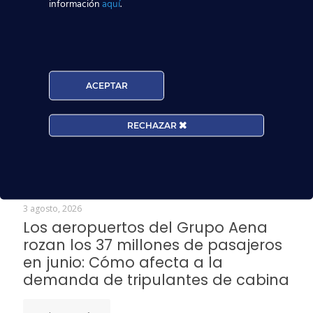
información
aquí
.
compartir este tipo de infraestructuras o
servicios. Si queréis saber más cosas sobre
formación aeronáutica en el Centro de Estudios
Aeronáuticos CEAE estamos encantados de
solucionar vuestras dudas… Seguiremos
ACEPTAR
aprovechando estas noticias en el sector para
daros unas pequeñas nociones como a nuestros
alumnos y alumnas, futuras azafatas y auxiliares
RECHAZAR
de vuelo
Noticias Relacionadas
3 agosto, 2026
Los aeropuertos del Grupo Aena
rozan los 37 millones de pasajeros
en junio: Cómo afecta a la
demanda de tripulantes de cabina