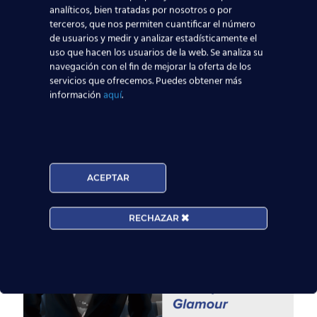
Los Privilegios que
analíticos, bien tratadas por nosotros o por
Nadie te Cuenta
terceros, que nos permiten cuantificar el número
de usuarios y medir y analizar estadísticamente el
uso que hacen los usuarios de la web. Se analiza su
Ser Tripulante de Cabina de Pasajeros (TCP)
navegación con el fin de mejorar la oferta de los
no solo te brinda la oportunidad de viajar por
servicios que ofrecemos. Puedes obtener más
el mundo y conocer gente interesante, sino
información
aquí
.
que también te
[…]
ACEPTAR
RECHAZAR