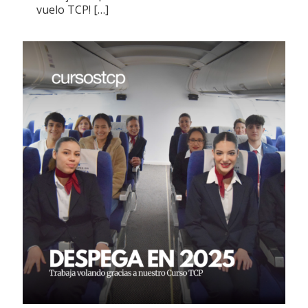
vuelo TCP!
[…]