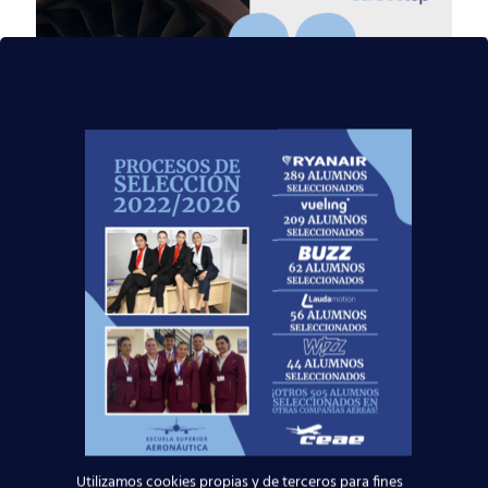
7 abril, 2025
El Secreto Mejor
Guardado de los TCP:
Utilizamos cookies propias y de terceros para fines