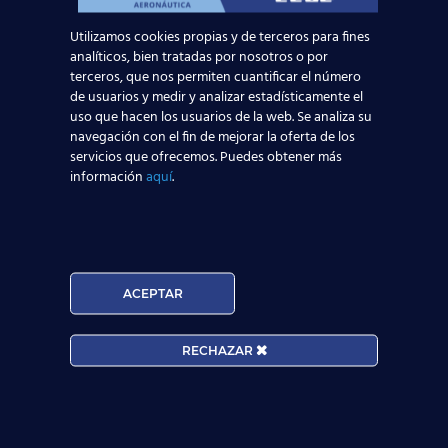
Aeronáuticos Lérida –
Paseo
Utilizamos cookies propias y de terceros para fines
República Paraguay, 8 Bajo 25002
analíticos, bien tratadas por nosotros o por
Lérida
terceros, que nos permiten cuantificar el número
Número de teléfono: 902 24 12 06 –
de usuarios y medir y analizar estadísticamente el
Mapa
–
Web
uso que hacen los usuarios de la web. Se analiza su
navegación con el fin de mejorar la oferta de los
Centro de Estudios Superiores
servicios que ofrecemos. Puedes obtener más
Aeronáuticos Bilbao –
Gran Vía Don
información
aquí
.
Diego López de Haro 81 Planta 4
48011 Bilbao
Número de teléfono: 944 393 436 –
Mapa
–
Web
Centro de Estudios Superiores
ACEPTAR
Aeronáuticos Pamplona –
Calle de
Olite, 1 31002 Pamplona
RECHAZAR
Número de teléfono: 902 24 12 06 –
Mapa
–
Web
Centro de Estudios Superiores
Aeronáuticos San Sebastian –