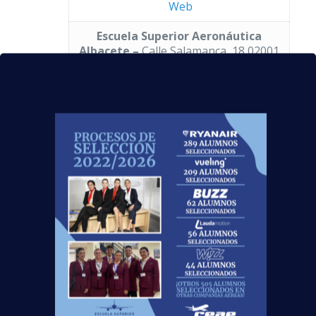
Web
Escuela Superior Aeronáutica
Albacete –
Calle Salamanca, 18 02001
Albacete
Número de teléfono: 902 24 12 06 –
Mapa
–
Web
Centro de Estudios Superiores
Aeronáuticos Zaragoza –
Plaza de
Salamero 14, 2º 50004 Zaragoza
Número de teléfono: 902 24 12 06 –
Mapa
–
Web
Centro de Estudios Superiores
Aeronáuticos Vitoria –
Paseo del
Batán, 60 1007 Vitoria-Gasteiz
Número de teléfono: 902 24 12 06 –
Mapa
–
Web
Centro de Estudios Superiores