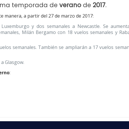
xima temporada de
verano
de
2017
.
te manera, a partir del 27 de marzo de 2017:
a Luxemburgo y dos semanales a Newcastle. Se aumenta
semanales, Milán Bergamo con 18 vuelos semanales y Rab
 vuelos semanales. También se ampliarán a 17 vuelos seman
a a Glasgow.
ierno
:
ta temporada de
verano
conllevará posi