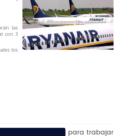
rán las
at con 3
ales los
bles contrataciones para trabajar