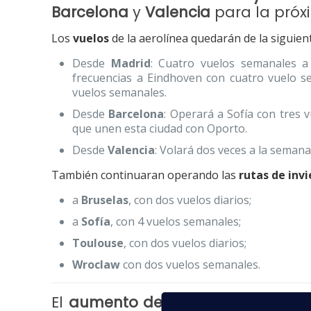
Barcelona
y
Valencia
para la pró
Los
vuelos
de la aerolínea quedarán de la siguien
Desde
Madrid
: Cuatro vuelos semanales 
frecuencias a Eindhoven con cuatro vuelo 
vuelos semanales.
Desde
Barcelona
: Operará a Sofía con tres
que unen esta ciudad con Oporto.
Desde
Valencia
: Volará dos veces a la seman
También continuaran operando las
rutas de inv
a
Bruselas
, con dos vuelos diarios;
a
Sofía
, con 4 vuelos semanales;
Toulouse
, con dos vuelos diarios;
Wroclaw
con dos vuelos semanales.
El
aumento de vuelos
durante es