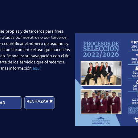
er cómo convertirte en un profesional de
stán generando en la actualidad? Es más
ursos orientados a las profesiones más
asajeros TCP
conseguirás el
título oficial TCP
, que te per
es propias y de terceros para fines
 tratadas por nosotros o por terceros,
n cuantificar el número de usuarios y
oportuarias TOA
te formaremos para que consigas un
pues
 estadísticamente el uso que hacen los
eb. Se analiza su navegación con el fin
l
curso Técnico Cualificado de Aeropuertos TECA
tendrás
erta de los servicios que ofrecemos.
 más información
aquí
.
de nuestro
Departamento de Orientación Laboral
para que
ídenos información sin compromiso:
RECHAZAR
AR
Solicita información