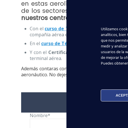
en estas aerolíneas. ¿Quieres sab
de los sectores que más empleo e
nuestros centros
disponemos de
c
Con el
curso de Tripulante de Cabina de P
Utilizamos cooki
compañía aérea europea.
analíticos, bien
que nos permite
En el
curso de Técnico de Operaciones Aer
medir y analizar
usuarios de la w
Y con el
Certificado de Profesionalidad
de
de mejorar la of
terminal aérea.
Puedes obtener
Además contaras con la ayuda y asesoramiento 
aeronáutico. No dejes
volar
esta oportunidad y p
ACEPT
Nombre*