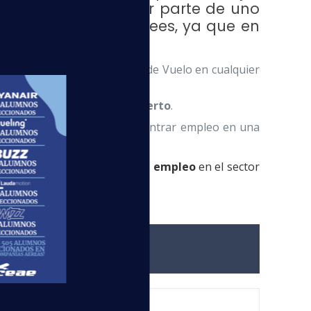
 la aviación y formar parte de uno
 fácil de lo que crees, ya que en
 demandadas
:
mitirá trabajar como Auxiliar de Vuelo en cualquier
to de trabajo en el aeropuerto
.
 una gran ventaja para encontrar empleo en una
 te dirija en la
búsqueda de empleo
en el sector