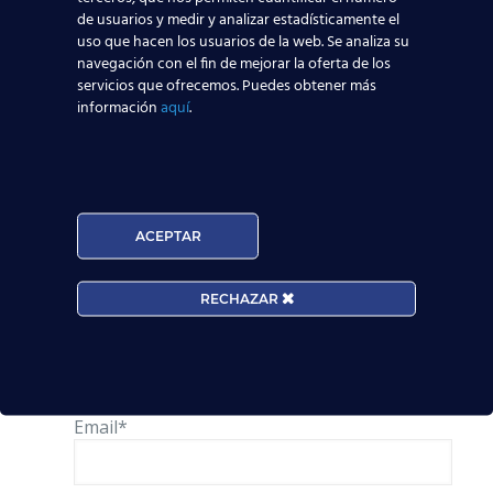
e internacionales nos avalan. Te
de usuarios y medir y analizar estadísticamente el
orientaremos en todo momento y
uso que hacen los usuarios de la web. Se analiza su
navegación con el fin de mejorar la oferta de los
te guiaremos para que consigas
servicios que ofrecemos. Puedes obtener más
tus metas profesionales.
¡Te
información
aquí
.
esperamos!
Solicita información
ACEPTAR
Nombre*
RECHAZAR
Teléfono*
Email*