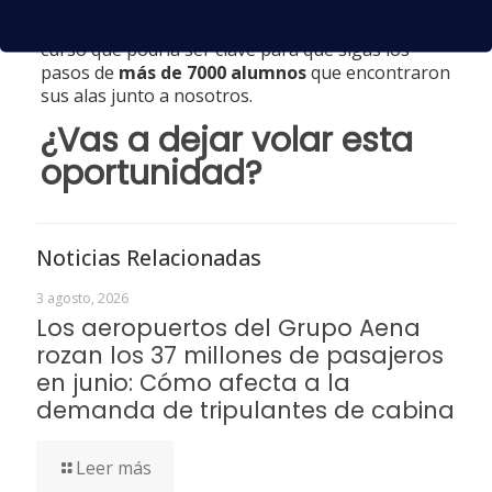
como auxiliar de vuelo TCP
. Además,
disponemos de una orientación laboral tras el
curso que podría ser clave para que sigas los
pasos de
más de 7000 alumnos
que encontraron
sus alas junto a nosotros.
¿Vas a dejar
volar
esta
oportunidad?
Noticias Relacionadas
3 agosto, 2026
Los aeropuertos del Grupo Aena
rozan los 37 millones de pasajeros
en junio: Cómo afecta a la
demanda de tripulantes de cabina
Leer más