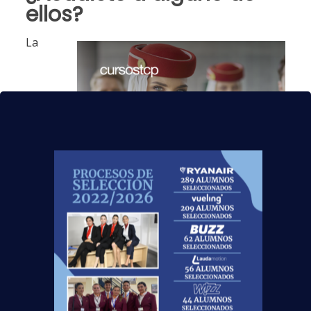
ellos?
La
compañía busca personas apasionadas por
brindar una hospitalidad sencilla, personalizada e
impecable, al tiempo que crean momentos
memorables para los clientes. Dado que la