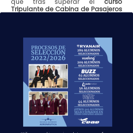
que tras superar el
curso
Tripulante de Cabina de Pasajeros
TCP
en una de nuestras escuelas
homologadas, obtuvieron el
título
TCP
válido para trabajar en
Emirates o en cualquier otra
compañía aérea.
Si quieres seguir sus pasos tienes que formarte,
pero debes hacerlo con garantías. Nosotros te
ofrecemos:
Un equipo de profesores formado por
profesionales del sector
en activo;
Instalaciones
donde podrás practicar, en un
avión real
, todas las funciones de un TCP;
Un exclusivo
curso de inglés aeronáutico
;
Y el asesoramiento de nuestro
Departamento de Orientación Laboral
.