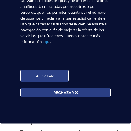
Utilizamos cookies propias y de terceros para fines
Infórmate y aprovecha las oportunidades que te
analíticos, bien tratadas por nosotros o por
ofrecen las compañías de conseguir trabajo de
terceros, que nos permiten cuantificar el número
Tripulante de Cabina de Pasajeros TCP
y vivir
de usuarios y medir y analizar estadísticamente el
la vida que siempre quisiste,
conociendo nuevos
uso que hacen los usuarios de la web. Se analiza su
países y culturas
. ¡Confía en nuestra experiencia,
navegación con el fin de mejorar la oferta de los
más de 3700 alumnos ya están trabajando
!
servicios que ofrecemos. Puedes obtener más
Deposita en nuestras manos las riendas de tu
información
aquí
.
futuro laboral
y como recompensa podrás
formar parte de una de las
profesiones más
prestigiosas
del sector.
Infórmate sobre nuestros cursos:
Puedes hacerlo acercándote a
ACEPTAR
nuestro centro más cercano
.
No sólo estamos en
Valencia
o
RECHAZAR
Pamplona
, ¡disponemos de
centros en todo el territorio
nacional! Seguro que estamos
muy cerca de ti;