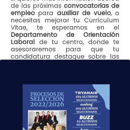
de las
próximas
convocatorias de
empleo
para
auxiliar de vuelo
, o
necesitas mejorar tu Currículum
Vitae, te esperamos en el
Departamento de Orientación
Laboral
de tu centro, donde te
asesoraremos para que tu
candidatura destaque sobre las
demás con más consejos como
los de este
post
.
Y si, por el contrario, aun no formas parte de
nuestra gran familia aeronáutica, en
nuestros
centros repartidos por toda España
te
ofrecemos la mejor formación para que consigas
tu
título TCP
. La profesión de auxiliar de vuelo es
la mejor alternativa para aquellos jóvenes que no
tenéis claro a qué os queréis dedicar y buscáis un
trabajo con salida laboral. Para ello, ponemos a