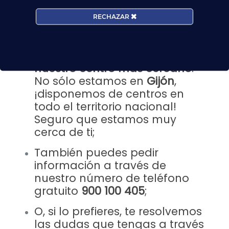
nuestras manos las riendas de tu
futuro laboral
y como recompensa podrás formar parte de una
RECHAZAR
de las
profesiones más prestigiosas
del sector.
Infórmate sobre nuestros cursos:
Puedes hacerlo acercándote a
nuestro centro más cercano
.
No sólo estamos en
Gijón
,
¡disponemos de centros en
todo el territorio nacional!
Seguro que estamos muy
cerca de ti;
También puedes pedir
información a través de
nuestro número de teléfono
gratuito
900 100 405
;
O, si lo prefieres, te resolvemos
las dudas que tengas a través