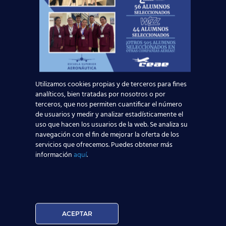
vuestra disposición:
Un sistema de
enseñanza
teórico-práctico
impartido por
los mejores
profesionales del
sector aeronáutico;
Prácticas en piscina y primeros
Utilizamos cookies propias y de terceros para fines
auxilios;
analíticos, bien tratadas por nosotros o por
terceros, que nos permiten cuantificar el número
Simulador completo de avión;
de usuarios y medir y analizar estadísticamente el
uso que hacen los usuarios de la web. Se analiza su
Un exclusivo curso de
Inglés
navegación con el fin de mejorar la oferta de los
Aeronáutico
;
servicios que ofrecemos. Puedes obtener más
información
aquí
.
Y el asesoramiento y formación
de orientación laboral
durante
seis meses.
¡Confía en nuestra experiencia,
más de 3700
ACEPTAR
alumnos ya están trabajando
! Deposita en