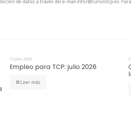
ección de datos a través del e-mail infor@cursostcp.es. Par
13 julio, 2026
2
Empleo para TCP: julio 2026
Leer más
a