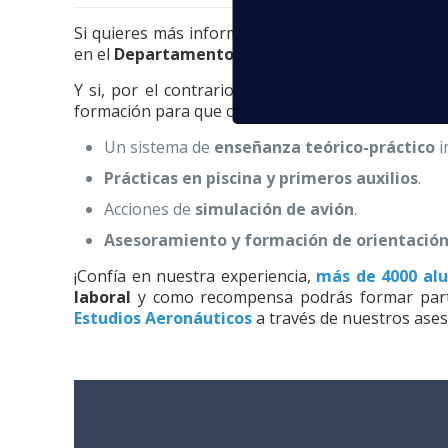
Si quieres más información acerca de las
próxim
en el
Departamento de Orientación Laboral
de 
Y si, por el contrario, aun no formas parte de 
formación para que consigas tu
título TCP
. Pone
Un sistema de
enseñanza teórico-práctico
i
Prácticas en piscina y primeros auxilios
.
Acciones de
simulación de avión
.
Asesoramiento y formación de orientación
¡Confía en nuestra experiencia,
más de 4000 al
laboral
y como recompensa podrás formar par
Estudios Aeronáuticos
a través de nuestros ases