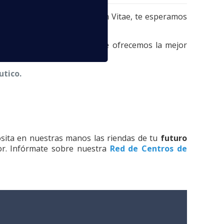
cesitas mejorar tu Currículum Vitae, te esperamos
destaque sobre las demás.
partidos por toda España
te ofrecemos la mejor
utico.
sita en nuestras manos las riendas de tu
futuro
or. Infórmate sobre nuestra
Red de Centros de