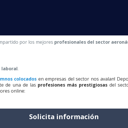
as
convocatorias de empleo
para
auxiliar de vuelo
, o ne
tu centro, donde te asesoraremos para que tu candidatura 
nuestra gran familia aeronáutica, en
nuestros centros re
mos a tu disposición:
mpartido por los mejores
profesionales del sector aeroná
 laboral
.
umnos colocados
en empresas del sector nos avalan! Depo
te de una de las
profesiones más prestigiosas
del sect
ores online:
Solicita información