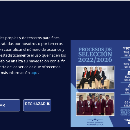
hours.
rs of your employment due, study time and other activities l
es propias y de terceros para fines
ctober.
 tratadas por nosotros o por terceros,
 personality and a willingness to work in a diverse environ
n cuantificar el número de usuarios y
 estadísticamente el uso que hacen los
stomer service or as cabin crew is an advantage.
eb. Se analiza su navegación con el fin
ity.
erta de los servicios que ofrecemos.
 más información
aquí
.
lls.
ully complete different tests/questions, to start with the 
ublic.aspx?oppdragsnr=3136715205&culture_id=EN&company
RECHAZAR
AR
 will offer you a competitive salary and other benefits