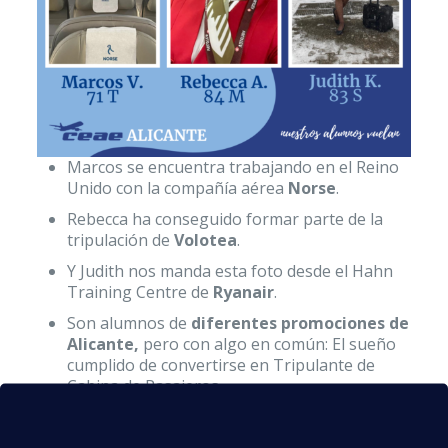
Marcos se encuentra trabajando en el Reino
Unido con la compañía aérea
Norse
.
Rebecca ha conseguido formar parte de la
tripulación de
Volotea
.
Y Judith nos manda esta foto desde el Hahn
Training Centre de
Ryanair
.
Son alumnos de
diferentes promociones de
Alicante,
pero con algo en común: El sueño
cumplido de convertirse en Tripulante de
Cabina de Pasajeros.
Gracias a sus ganas de conseguir un empleo
en el sector aeronáutico y con la ayuda de