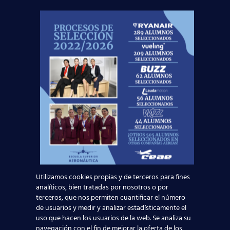
todo el equipo de la Red de Centros de
Estudios Aeronáuticos más grande de España
han conseguido su objetivo. ¡
Enhorabuena
a
todos ellos!
Como ves, nuestra formación está
orientada a que formes parte de
los más de 7000 alumnos que
han conseguido un puesto de
trabajo en el sector aeronáutico. Y
tú, ¿tienes dudas o simplemente
te gustaría saber más acerca de
nuestro
curso TCP
? Ponte en
contacto con nosotros a través de
este
formulario
, y el asesor de tu
Utilizamos cookies propias y de terceros para fines
provincia se pondrá en contacto
analíticos, bien tratadas por nosotros o por
terceros, que nos permiten cuantificar el número
contigo lo más pronto posible:
de usuarios y medir y analizar estadísticamente el
uso que hacen los usuarios de la web. Se analiza su
Solicita información
navegación con el fin de mejorar la oferta de los