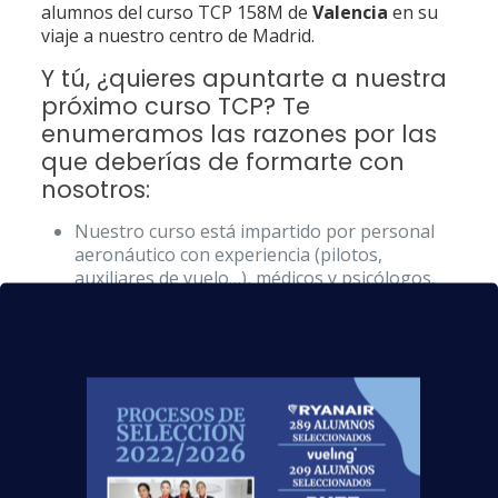
alumnos del curso TCP 158M de
Valencia
en su
viaje a nuestro centro de Madrid.
Y tú, ¿quieres apuntarte a nuestra
próximo curso TCP? Te
enumeramos las razones por las
que deberías de formarte con
nosotros:
Nuestro curso está impartido por personal
aeronáutico con experiencia (pilotos,
auxiliares de vuelo…), médicos y psicólogos.
Nuestra formación te ayudará a poder
enfrentarte con garantías a situaciones
reales con una formación teórica y práctica.
Además, accederás al mejor asesoramiento
para las entrevistas de empleo, y te
mantendremos informado o informada de
todas las ofertas que vayan surgiendo.
¡Confía en nuestro Departamento de