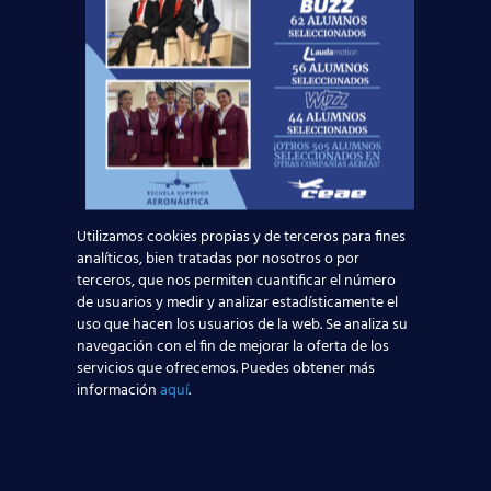
Orientación Laboral!
¿Tienes dudas o simplemente te gustaría saber
más acerca de nuestro curso TCP? Ponte en
contacto con nosotros a través de este
formulario, y el asesor de tu provincia se pondrá
en contacto contigo lo más pronto posible:
Solicita información
Utilizamos cookies propias y de terceros para fines
analíticos, bien tratadas por nosotros o por
Nombre*
terceros, que nos permiten cuantificar el número
de usuarios y medir y analizar estadísticamente el
uso que hacen los usuarios de la web. Se analiza su
Teléfono*
navegación con el fin de mejorar la oferta de los
servicios que ofrecemos. Puedes obtener más
información
aquí
.
Email*
Edad*: