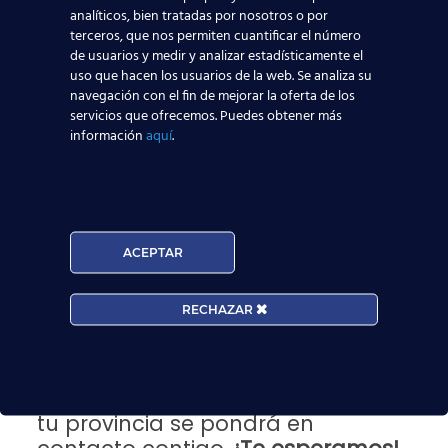
mejor TCP
.
analíticos, bien tratadas por nosotros o por
terceros, que nos permiten cuantificar el número
Nuestro
curso Tripulante de Cabina de
de usuarios y medir y analizar estadísticamente el
Pasajeros TCP
te prepara para que tengas las
uso que hacen los usuarios de la web. Se analiza su
mayores posibilidades de encontrar trabajo como
navegación con el fin de mejorar la oferta de los
auxiliar de vuelo TCP. Además, disponemos de
servicios que ofrecemos. Puedes obtener más
una orientación laboral tras el curso que podría
información
aquí
.
ser clave para que sigas los pasos de
más de
7000 alumnos
que encontraron sus alas junto a
nosotros.
¿Vas a dejar
volar
esta oportunidad?
ACEPTAR
Si quieres saber más, acércate a
RECHAZAR
cualquiera de
nuestros centros
o
pregúntanos directamente a
través de nuestro
formulario
web.
En breve, uno de los asesores de
tu provincia se pondrá en