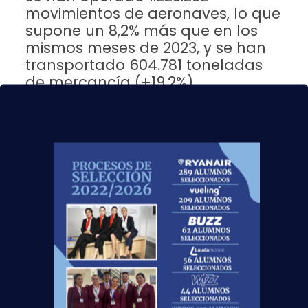
movimientos de aeronaves, lo que
supone un 8,2% más que en los
mismos meses de 2023, y se han
transportado 604.781 toneladas
de mercancía (+19,2%).
Estas cifras son el resultado de una tendencia
alcista desde el inicio del año y gran parte del año
pasado, que se ha mantenido también en junio,
mes en el que los aeropuertos de Aena en España
se han anotado
récord histórico de pasajeros,
movimiento de aeronaves y carga
transportada
en un mes de junio:
El tráfico crece un 11,4% hasta junio frente al
mismo período del año pasado;
En los primeros seis meses del año, se han
operado 1,22 millones de vuelos y se han
transportado casi 605.000 toneladas de carga;
En el mes de junio, se superaron los 29,4