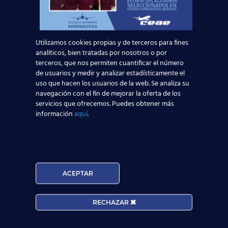
millones de pasajeros, se registraron 239.462
movimientos de aeronaves y se gestionaron
102.000 toneladas de mercancía.
Utilizamos cookies propias y de terceros para fines
analíticos, bien tratadas por nosotros o por
¿Todavía tienes dudas? Te esperamos en la
Red de
terceros, que nos permiten cuantificar el número
de usuarios y medir y analizar estadísticamente el
Centros de Estudios Aeronáuticos más grande de
uso que hacen los usuarios de la web. Se analiza su
España
para ayudarte a alcanzar tu nuevo futuro.
navegación con el fin de mejorar la oferta de los
servicios que ofrecemos. Puedes obtener más
Nuestro
curso Tripulante de Cabina de
información
aquí
.
Pasajeros TCP
te prepara para que tengas las
mayores posibilidades de encontrar trabajo como
auxiliar de vuelo TCP. Además, disponemos de
una orientación laboral tras el curso que podría
ser clave para que sigas los pasos de
más de
ACEPTAR
7000 alumnos
que encontraron sus alas junto a
nosotros.
RECHAZAR
¿Vas a dejar
volar
esta oportunidad?