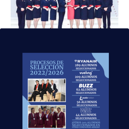
¡Estamos muy orgullosos de contar con
alumnos
en las principales aerolíneas en todo el
mundo
! A todos ellos les deseamos el mejor de
los futuros.
Si al igual que Silvia, tu sueño es
convertirte en auxiliar de vuelo
TCP
, en nuestra
Red Centro de
Estudios Aeronáuticos
podemos
ayudarte a ver cumplido tu
objetivo. Ponemos a tu disposición:
Material didáctico actualizado y desarrollado
por profesionales del sector aeronáutico;