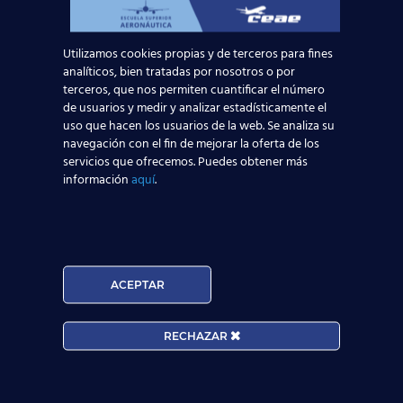
Equipo docente con amplia experiencia en el
sector y amor por la docencia;
Utilizamos cookies propias y de terceros para fines
Instalaciones modernas y homologadas por
analíticos, bien tratadas por nosotros o por
AESA;
terceros, que nos permiten cuantificar el número
de usuarios y medir y analizar estadísticamente el
Tutores que velarán por tu correcto
uso que hacen los usuarios de la web. Se analiza su
progreso y aprendizaje;
navegación con el fin de mejorar la oferta de los
Y un equipo de orientadores laborales que te
servicios que ofrecemos. Puedes obtener más
acompañarán hasta tu inserción laboral.
información
aquí
.
Despega con nosotros en 2020 a través de
más
de 20 centros repartidos por toda España
.
Comienza tu viaje preguntando tus dudas sin
compromiso a través de este
formulario
… ¡Y no
dejes
volar
esta oportunidad!
ACEPTAR
Solicita información
RECHAZAR
Nombre*