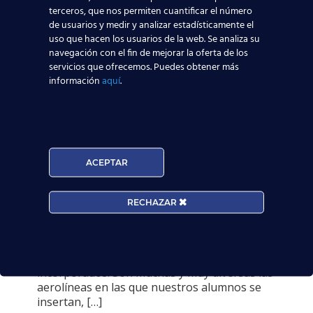
terceros, que nos permiten cuantificar el número
de usuarios y medir y analizar estadísticamente el
uso que hacen los usuarios de la web. Se analiza su
navegación con el fin de mejorar la oferta de los
servicios que ofrecemos. Puedes obtener más
información
aquí
.
16 agosto, 2017
29 nuevos alumnos
trabajando en Ryanair,
ACEPTAR
Iberia, Ferrovial y
China Eastern Airlines.
RECHAZAR
¡Enhorabuena!
Esta semana tenemos la gran satisfacción de
poder comunicaros 29 alumnos
incorporados. Son muchas y muy diversas las
aerolíneas en las que nuestros alumnos se
insertan,
[…]