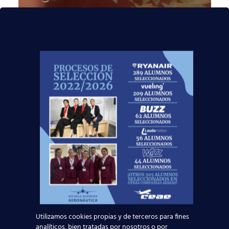
26 octubre, 2017
14 alumnos ya están
en Shangai para
trabajar como auxiliar
de vuelo en China
Eastern Airlines
Esta semana nos ha llegado una foto de
nuestros alumnos, a punto de comenzar su
trabajo como auxiliar de vuelo en China
Eastern Airlines. En el
[…]
Utilizamos cookies propias y de terceros para fines
analíticos, bien tratadas por nosotros o por