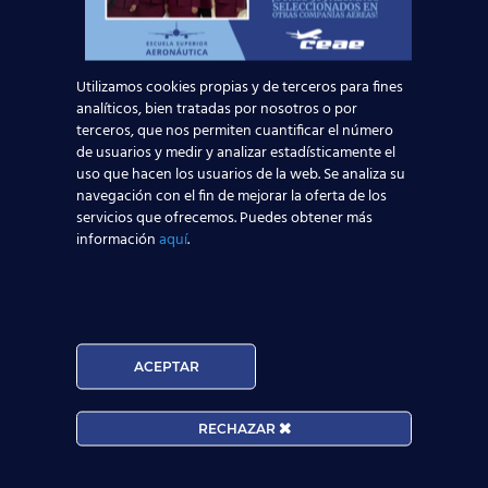
8 septiembre, 2015
Emirates Airlines
busca Tripulantes de
Utilizamos cookies propias y de terceros para fines
Cabina de Pasajeros
analíticos, bien tratadas por nosotros o por
terceros, que nos permiten cuantificar el número
en Barcelona el 19 de
de usuarios y medir y analizar estadísticamente el
septiembre
uso que hacen los usuarios de la web. Se analiza su
navegación con el fin de mejorar la oferta de los
servicios que ofrecemos. Puedes obtener más
A lo largo del próximo mes de septiembre, la
información
aquí
.
compañía aérea Emirates celebrará en
distintas ciudades de la geografía española
jornadas informativas con el fin de
[…]
ACEPTAR
RECHAZAR