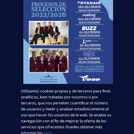
11 enero, 2018
Empleo TCP: Ofertas
de empleo para
auxiliar de vuelo
durante enero de 2018
¡Iniciamos el año con muy buenas noticias!
Nuevas incorporaciones de nuestros
alumnos en Ryanair, Air Nostrum, Vueling y
Eurowings, y más oportunidades de trabajo
para enero
[…]
Utilizamos cookies propias y de terceros para fines
analíticos, bien tratadas por nosotros o por
terceros, que nos permiten cuantificar el número
de usuarios y medir y analizar estadísticamente el
uso que hacen los usuarios de la web. Se analiza su
navegación con el fin de mejorar la oferta de los
servicios que ofrecemos. Puedes obtener más
información
aquí
.