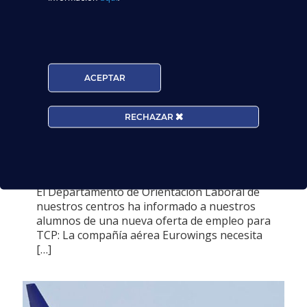
ACEPTAR
10 octubre, 2017
Empleo TCP: Eurowings
RECHAZAR
busca 400 auxiliares
de vuelo para 2017
El Departamento de Orientación Laboral de
nuestros centros ha informado a nuestros
alumnos de una nueva oferta de empleo para
TCP: La compañía aérea Eurowings necesita
[…]