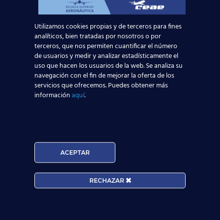
Utilizamos cookies propias y de terceros para fines
analíticos, bien tratadas por nosotros o por
terceros, que nos permiten cuantificar el número
de usuarios y medir y analizar estadísticamente el
uso que hacen los usuarios de la web. Se analiza su
navegación con el fin de mejorar la oferta de los
servicios que ofrecemos. Puedes obtener más
información
aquí
.
1 septiembre, 2016
Las universidades
ACEPTAR
españolas pierden
más de 32.000
RECHAZAR
alumnos en 2016
En todo el sistema educativo, tanto en