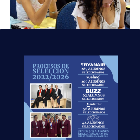
21 noviembre, 2016
Noticias sobre
Formación: La reválida
de la ESO será
voluntaria y la de
Bachillerato sólo
examinará de 2º curso
La reválida de 4º de la ESO será voluntaria y la
de Bachillerato sólo examinará de las
asignaturas de 2º, en vez de las de 1º
[…]