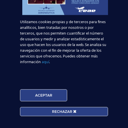
Calidad de vida y tiempo libre
: es una
profesión que te permite tener mucho
tiempo libre, donde dispondrás de
Utilizamos cookies propias y de terceros para fines
programaciones mensuales o por quincenas,
analíticos, bien tratadas por nosotros o por
y donde te aseguramos tendrás más días
terceros, que nos permiten cuantificar el número
libres que en la mayoría de los trabajos.
de usuarios y medir y analizar estadísticamente el
Sin rutinas
: Es un trabajo ameno, anti
uso que hacen los usuarios de la web. Se analiza su
rutinario, divertido y lleno de anécdotas. Cada
navegación con el fin de mejorar la oferta de los
día será diferente y, además, tendrás unos
servicios que ofrecemos. Puedes obtener más
compañeros y un jefe distintos, lo que hará
información
aquí
.
que nunca sientas que un día es igual a otro.
¿Todavía tienes dudas? Te esperamos en la
Red de
Centros de Estudios Aeronáuticos más grande de
ACEPTAR
España
para ayudarte a alcanzar tu nuevo futuro.
RECHAZAR
Nuestro
curso Tripulante de Cabina de
Pasajeros TCP
te prepara para que tengas las
mayores posibilidades de encontrar trabajo como