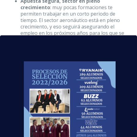
Apuesta segura, sector en pleno
crecimiento
: muy pocas formaciones te
permiten trabajar en un corto periodo de
tiempo. El sector aeronáutico está en pleno
crecimiento, y eso seguirá asegurando el
empleo en los próximos años para los que se
incorporan a este mercado.
Conocerás mundo
: No es un mito, habrá días
que pases tu jornada laboral en el avión, pero
depende de la compañía para la que trabajes,
otros muchos tendrás uno o varios días para
conocer la ciudad a la que vueles.
Abrirás tu mente
: al estar expuesto a
culturas, lugares, personas tan diferentes es
imposible que tu mente no dé un giro y
cambie a mejor.
 Ampliarás tus conocimientos de idiomas: Es
inevitable; compañeros de diferentes
culturas, bases en el extranjero y viajes por
todo el mundo.