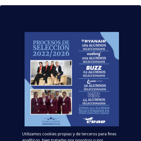
Utilizamos cookies propias y de terceros para fines
22 agosto, 2022
analíticos, bien tratadas por nosotros o por