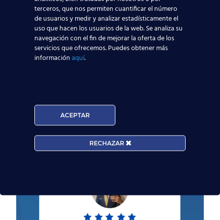
Entrevistamos a Laura,
terceros, que nos permiten cuantificar el número
de usuarios y medir y analizar estadísticamente el
alumna de Almería,
uso que hacen los usuarios de la web. Se analiza su
tras conseguir su
navegación con el fin de mejorar la oferta de los
servicios que ofrecemos. Puedes obtener más
primer trabajo como
información
aquí
.
TCP en Buzz
La protagonista de hoy es Laura, alumna de
nuestro centro de Almería. Nos ha concedido
esta entrevista tras conseguir trabajo en
ACEPTAR
Buzz como auxiliar de vuelo.
[…]
RECHAZAR