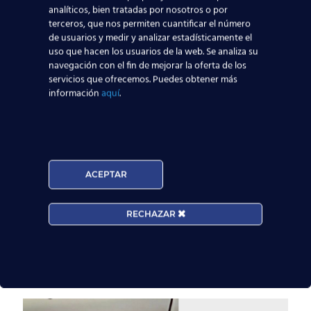
analíticos, bien tratadas por nosotros o por
terceros, que nos permiten cuantificar el número
de usuarios y medir y analizar estadísticamente el
uso que hacen los usuarios de la web. Se analiza su
22 mayo, 2023
navegación con el fin de mejorar la oferta de los
Nuestros alumnos del
servicios que ofrecemos. Puedes obtener más
curso 157T de
información
aquí
.
Valencia, en su
examen TCP de AESA
realizado en marzo de
2023
ACEPTAR
Hoy son protagonistas nuestros alumnos del
RECHAZAR
curso 157T de Valencia, que han completado
su formación teórica hace pocas semanas.
¡Enhorabuena! Aquí podemos ver cómo fue la
[…]