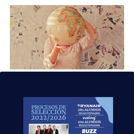
1 agosto, 2018
Bienvenida a siete
grupos nuevos en
Tenerife, Gerona, Gijón,
Mallorca, Jerez, Murcia
y Las Palmas.
¡Nuestros futuros TCP!