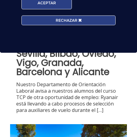
ACEPTAR
Oferta de empleo TCP:
Recruitment Days de
RECHAZAR
Ryanair en julio de
2018: Mallorca, Madrid,
Valencia, Málaga,
Sevilla, Bilbao, Oviedo,
Vigo, Granada,
Barcelona y Alicante
Nuestro Departamento de Orientación
Laboral avisa a nuestros alumnos del curso
TCP de otra oportunidad de empleo: Ryanair
está llevando a cabo procesos de selección
para auxiliares de vuelo durante el
[…]